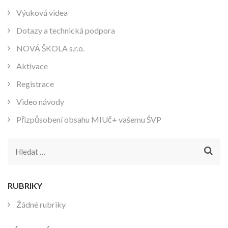
Výuková videa
Dotazy a technická podpora
NOVÁ ŠKOLA s.r.o.
Aktivace
Registrace
Video návody
Přizpůsobení obsahu MIUč+ vašemu ŠVP
Vyhledávání
RUBRIKY
Žádné rubriky