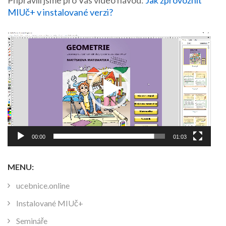
Připravili jsme pro Vás video návod:
Jak zprovoznit
MIUč+ v instalované verzi?
Video
přehrávač
00:00
01:03
MENU:
ucebnice.online
Instalované MIUč+
Semináře