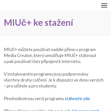
Přeskočit
Učebnice online
Vyzkoušejte si multimediální výuku!
na
obsah
MIUč+ ke stažení
(stiskněte
Enter)
MIUč+ můžete používat nadále přímo v program
Media Creator, který umožňuje MIUč+ stáhnout
a pak používat i bez připojení k internetu.
V instalovaném programu jsou podporovány
všechny druhy cvičení. Je k dispozici ve dvou verzích
– pro učitele a pro studenty.
Plnohodnotnou verzi programu
stáhnete zde
.